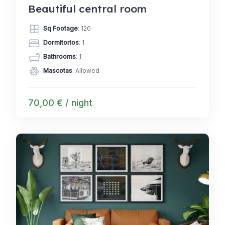
Beautiful central room
Sq Footage
: 120
Dormitorios
: 1
Bathrooms
: 1
Mascotas
: Allowed
70,00 € / night